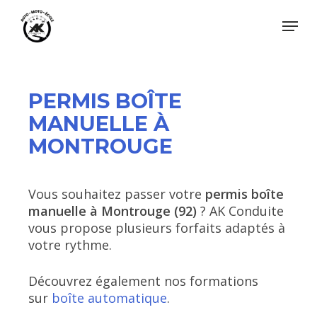
Skip
Menu
to
main
Close
content
Menu
PERMIS BOÎTE
MANUELLE À
MONTROUGE
Vous souhaitez passer votre
permis boîte
manuelle à Montrouge (92)
? AK Conduite
vous propose plusieurs forfaits adaptés à
votre rythme.
Découvrez également nos formations
sur
boîte automatique
.