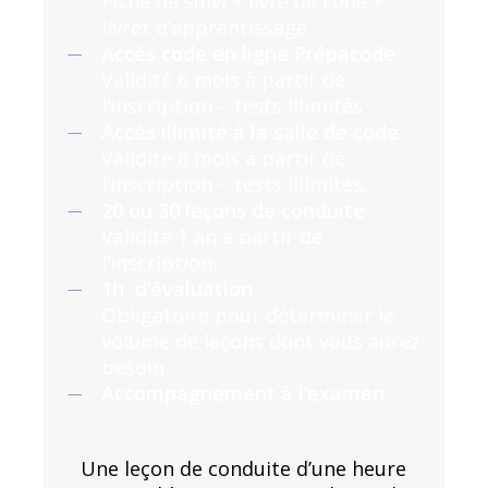
Fiche de suivi + livre de code +
livret d’apprentissage
Accès code en ligne Prépacode
Validité 6 mois à partir de
l’inscription – tests illimités
Accès illimité à la salle de code
Validité 6 mois à partir de
l’inscription – tests illimités.
20 ou 30 leçons de conduite
Validité 1 an à partir de
l’inscription.
1h d’évaluation
Obligatoire pour déterminer le
volume de leçons dont vous aurez
besoin.
Accompagnement à l’examen
Une leçon de conduite d’une heure