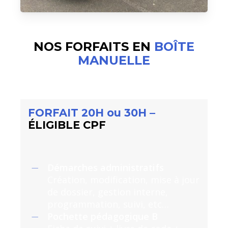
NOS FORFAITS EN
BOÎTE
MANUELLE
FORFAIT 20
H o
u 30H –
ÉLIGIBLE CPF
Démarches administratifs
Création, modification, mise à jour
de dossier, gestion interne,
programmation, suivi, etc…
Pochette pédagogique B