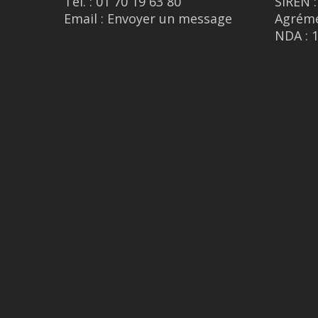
Tél. :
01 70 19 63 80
SIREN :
Email :
Envoyer un message
Agréme
NDA : 