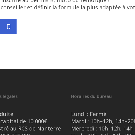
s inscrire au permis B, moto ou remorque ?
onseiller et définir la formule la plus adaptée à vot
 légales
Horaires du bureau
duite
Lundi : Fermé
capital de 10 000€
Mardi : 10h–12h, 14h–20
stré au RCS de Nanterre
Mercredi : 10h–12h, 14h