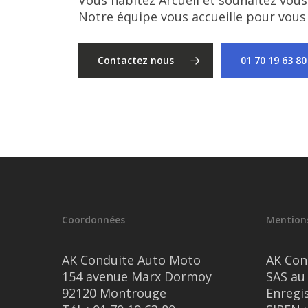
Vous habitez Arcueil et souhaitez vou
Notre équipe vous accueille pour vous c
Contactez nous
01 70 19 63 80
Coordonnées
Mentions
AK Conduite Auto Moto
AK Con
154 avenue Marx Dormoy
SAS au 
92120 Montrouge
Enregi