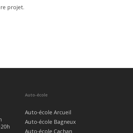
re projet.
Auto-école
Auto-école Arcueil
h
Auto-école Bagneux
–20h
Auto-école Cachan