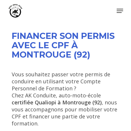
Skip
Menu
to
main
Close
content
Menu
FINANCER SON
PERMI
S
AVEC LE CPF À
MONTROUGE (92)
Vous souhaitez passer votre permis de
conduire en utilisant votre Compte
Personnel de Formation ?
Chez AK Conduite, auto-moto-école
certifiée Qualiopi à Montrouge (92)
, nous
vous accompagnons pour mobiliser votre
CPF et financer une partie de votre
formation.